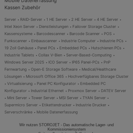
Mobile Datenerfassung
Kassen Zubehör
Server
RAID-Server
1 HE Server
2 HE Server
4 HE Server
Intel Xeon Server
Dienstleistungen
Failover Storage Cluster
Kassensysteme
Barcodescanner
Barcode Scanner
POS
Funkscanner
Einbauscanner
Industrie Computer
Industrie PCs
19 Zoll Gehäuse
Panel PCs
Embedded PCs
Hutschienen PCs
Industrie Tablets
Collax V-Bien
Server-Based-Computing
Windows Server 2025
ICO Server
IP65 Panel-PCs
PnP
Fernwartung
Open-E Storage Software
Medical/Healthcare
Lösungen
Microsoft Office 365
Hochverfügbares Storage Cluster
Virtualisierung
Panel PC Konfigurator
Embedded PC
Konfigurator
Industrial Ethernet
Proxmox Server
DATEV Server
Mini Server
Tower Server
MSI Server
TYAN Server
Supermicro Server
Etikettendrucker
Industrie Drucker
Serverschränke
Mobile Datenerfassung
Wir nutzen STOROJET - Das automatische Lager- und
Kommissioniersystem