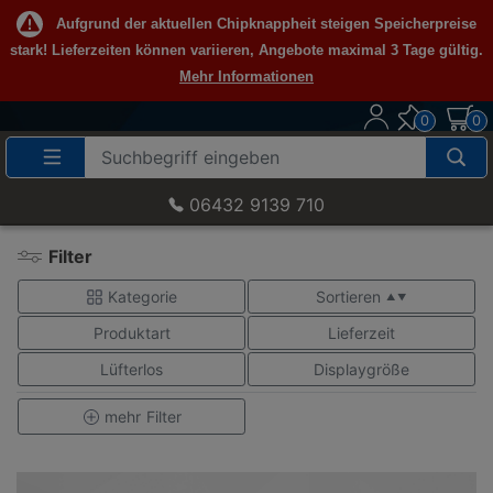
Aufgrund der aktuellen Chipknappheit steigen Speicherpreise
stark! Lieferzeiten können variieren, Angebote maximal 3 Tage gültig.
Mehr Informationen
0
0
Suche
Eingabefeld
06432 9139 710
Filter
Kategorie
Sortieren
▲ ▼
Produktart
Lieferzeit
Lüfterlos
Displaygröße
mehr
Filter