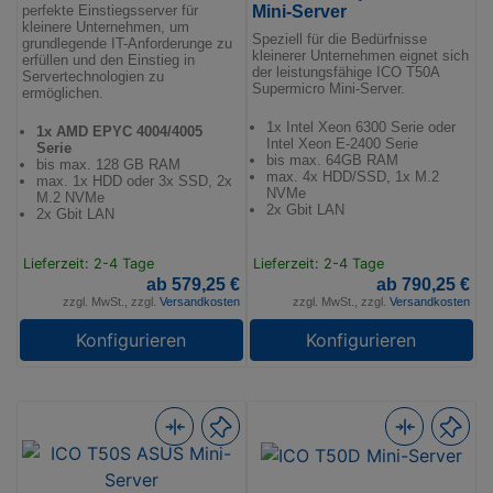
Mini-Server
perfekte Einstiegsserver für
kleinere Unternehmen, um
Speziell für die Bedürfnisse
grundlegende IT-Anforderunge zu
kleinerer Unternehmen eignet sich
erfüllen und den Einstieg in
der leistungsfähige ICO T50A
Servertechnologien zu
Supermicro Mini-Server.
ermöglichen.
1x Intel Xeon 6300 Serie oder
1x AMD EPYC 4004/4005
Intel Xeon E-2400 Serie
Serie
bis max. 64GB RAM
bis max. 128 GB RAM
max. 4x HDD/SSD, 1x M.2
max. 1x HDD oder 3x SSD, 2x
NVMe
M.2 NVMe
2x Gbit LAN
2x Gbit LAN
Lieferzeit: 2-4 Tage
Lieferzeit: 2-4 Tage
ab 579,25 €
ab 790,25 €
zzgl. MwSt., zzgl.
Versandkosten
zzgl. MwSt., zzgl.
Versandkosten
Konfigurieren
Konfigurieren