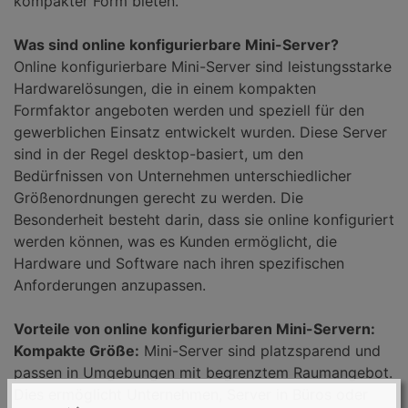
kompakter Form bieten.
Was sind online konfigurierbare Mini-Server?
Online konfigurierbare Mini-Server sind leistungsstarke
Hardwarelösungen, die in einem kompakten
Formfaktor angeboten werden und speziell für den
gewerblichen Einsatz entwickelt wurden. Diese Server
sind in der Regel desktop-basiert, um den
Bedürfnissen von Unternehmen unterschiedlicher
Größenordnungen gerecht zu werden. Die
Besonderheit besteht darin, dass sie online konfiguriert
werden können, was es Kunden ermöglicht, die
Hardware und Software nach ihren spezifischen
Anforderungen anzupassen.
Vorteile von online konfigurierbaren Mini-Servern:
Kompakte Größe:
Mini-Server sind platzsparend und
passen in Umgebungen mit begrenztem Raumangebot.
Dies ermöglicht Unternehmen, Server in Büros oder