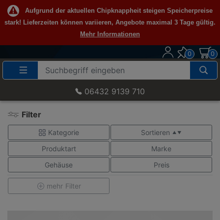
Aufgrund der aktuellen Chipknappheit steigen Speicherpreise
stark! Lieferzeiten können variieren, Angebote maximal 3 Tage gültig.
Mehr Informationen
0
0
Suche
Eingabefeld
06432 9139 710
Filter
Kategorie
Sortieren
▲ ▼
Produktart
Marke
Gehäuse
Preis
mehr
Filter