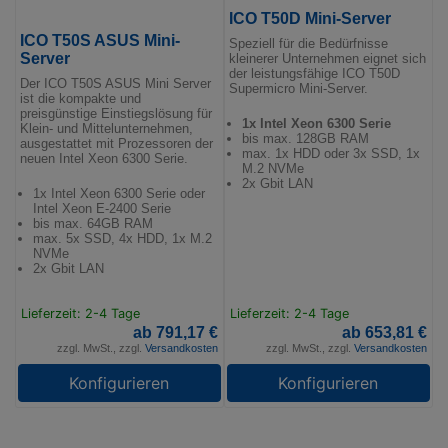
ICO T50D Mini-Server
ICO T50S ASUS Mini-
Speziell für die Bedürfnisse
Server
kleinerer Unternehmen eignet sich
der leistungsfähige ICO T50D
Der ICO T50S ASUS Mini Server
Supermicro Mini-Server.
ist die kompakte und
preisgünstige Einstiegslösung für
1x Intel Xeon 6300 Serie
Klein- und Mittelunternehmen,
bis max. 128GB RAM
ausgestattet mit Prozessoren der
max. 1x HDD oder 3x SSD, 1x
neuen Intel Xeon 6300 Serie.
M.2 NVMe
2x Gbit LAN
1x Intel Xeon 6300 Serie oder
Intel Xeon E-2400 Serie
bis max. 64GB RAM
max. 5x SSD, 4x HDD, 1x M.2
NVMe
2x Gbit LAN
Lieferzeit: 2-4 Tage
Lieferzeit: 2-4 Tage
ab 791,17 €
ab 653,81 €
zzgl. MwSt., zzgl.
Versandkosten
zzgl. MwSt., zzgl.
Versandkosten
Konfigurieren
Konfigurieren