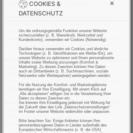
×
kleinen Rechenzentren unterzubringen.
COOKIES &
DATENSCHUTZ
Skalierbarkeit:
Die Möglichkeit, Mini-Server online zu
konfigurieren, bedeutet, dass Unternehmen die
Rechenleistung, den Arbeitsspeicher und die
Um die ordnungsgemäße Funktion unserer Website
sicherzustellen (z. B. Warenkorb, Merkzettel und
Speicherkapazität flexibel anpassen können, um den
Kundenkonto), verwenden wir Cookies (Notwendig).
sich ändernden Anforderungen gerecht zu werden.
Darüber hinaus verwenden wir Cookies und ähnliche
Technologien (z. B. Identifikatoren wie Werbe-IDs), um
unsere Website zu optimieren und Ihnen personalisierte
Kosteneffizienz:
Mini-Server sind oft kostengünstiger
Inhalte sowie Werbung anzuzeigen (Komfort &
in der Anschaffung und im Betrieb im Vergleich zu
Marketing). Zu diesen Zwecken können Ihre Daten
auch an Drittanbieter (z. B. Suchmaschinen, soziale
großen, traditionellen Servern. Dies ist besonders
Netzwerke oder Werbepartner) weitergegeben werden.
vorteilhaft für kleine Unternehmen mit begrenztem
Für die Nutzung der Komfort- und Marketingdienste
Budget.
benötigen wir Ihre Einwilligung. Mit einem Klick auf
„Alle akzeptieren“ willigen Sie in die Verarbeitung Ihrer
Daten zu diesen Zwecken ein.
Energieeffizienz:
Diese Geräte sind oft so konzipiert,
Sie können Ihre Einwilligung jederzeit mit Wirkung für
die Zukunft über den Link „Datenschutzeinstellungen“
dass sie weniger Energie verbrauchen, was zu
im Footer unserer Website widerrufen oder anpassen.
niedrigeren Betriebskosten führt und
Bitte beachten Sie: Einige Anbieter können Ihre
umweltfreundlicher ist.
personenbezogenen Daten in Länder außerhalb des
Europäischen Wirtschaftsraums (z. B. die USA)