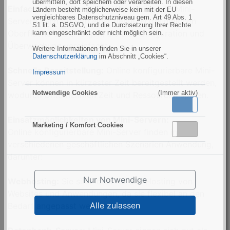
übermitteln, dort speichern oder verarbeiten. In diesen
Einfache Verwaltung:
Die Verwaltung von Mini-
Ländern besteht möglicherweise kein mit der EU
vergleichbares Datenschutzniveau gem. Art 49 Abs. 1
Servern kann oft von einer benutzerfreundlichen
S1 lit. a. DSGVO, und die Durchsetzung Ihrer Rechte
Oberfläche aus erfolgen, die die Konfiguration und
kann eingeschränkt oder nicht möglich sein.
Überwachung vereinfacht.
Weitere Informationen finden Sie in unserer
Datenschutzerklärung
im Abschnitt „Cookies“.
Schnelle Bereitstellung:
Online konfigurierbare Mini-
Impressum
Server können in kürzester Zeit bereitgestellt werden,
Notwendige Cookies
(Immer aktiv)
wodurch Unternehmen Zeit und Ressourcen sparen.
Aktiv
Inaktiv
Einsatzmöglichkeiten von Mini-Servern:
Marketing / Komfort Cookies
Aktiv
Inaktiv
Online konfigurierbare Mini-Server finden in
verschiedenen geschäftlichen Szenarien Anwendung,
darunter:
Nur Notwendige
Webhosting:
Sie sind ideal für das Hosting von
Websites und Anwendungen, da sie flexibel an den
Alle zulassen
Bedarf angepasst werden können.