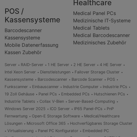
Healthcare
POS /
Medical Panel PCs
Kassensysteme
Medizinische IT-Systeme
Medical Tablets
Barcodescanner
Medical Barcodescanner
Kassensysteme
Medizinisches Zubehör
Mobile Datenerfassung
Kassen Zubehör
Server
RAID-Server
1 HE Server
2 HE Server
4 HE Server
Intel Xeon Server
Dienstleistungen
Failover Storage Cluster
Kassensysteme
Barcodescanner
Barcode Scanner
POS
Funkscanner
Einbauscanner
Industrie Computer
Industrie PCs
19 Zoll Gehäuse
Panel PCs
Embedded PCs
Hutschienen PCs
Industrie Tablets
Collax V-Bien
Server-Based-Computing
Windows Server 2025
ICO Server
IP65 Panel-PCs
PnP
Fernwartung
Open-E Storage Software
Medical/Healthcare
Lösungen
Microsoft Office 365
Hochverfügbares Storage Cluster
Virtualisierung
Panel PC Konfigurator
Embedded PC