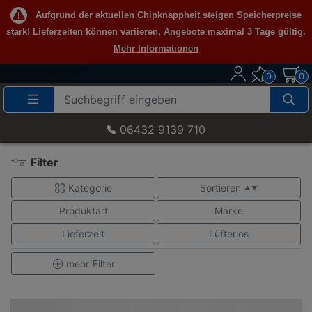
Aufgrund der aktuellen Chipknappheit steigen Speicherpreise
stark! Lieferzeiten können variieren, Angebote maximal 3 Tage gültig.
Mehr Informationen
0
0
Suche
Eingabefeld
06432 9139 710
Filter
Kategorie
Sortieren
▲ ▼
Produktart
Marke
Lieferzeit
Lüfterlos
mehr
Filter