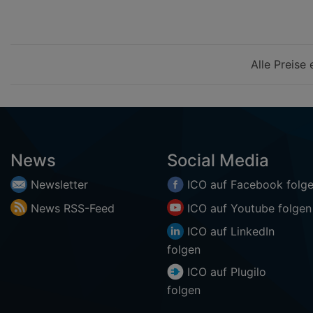
m
m
ICO (54)
IEI (3)
JHCTech (1)
Alle Preise
Kingdy (1)
Labelmate (33)
Legic (1)
Man&Machine (4)
News
Social Media
Mean Well (6)
Newsletter
ICO auf
Facebook
folg
Mifare (1)
News
RSS-
Feed
ICO auf
Youtube
folgen
Nakagawa (1)
ICO auf
LinkedIn
Newland (15)
folgen
Nodka (4)
ICO auf
Plugilo
Onyx (4)
folgen
Printronix (39)