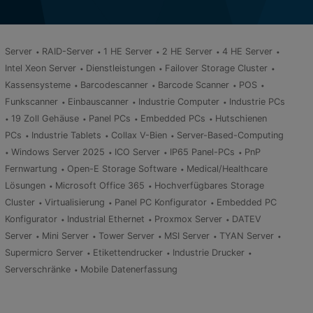
Server
RAID-Server
1 HE Server
2 HE Server
4 HE Server
Intel Xeon Server
Dienstleistungen
Failover Storage Cluster
Kassensysteme
Barcodescanner
Barcode Scanner
POS
Funkscanner
Einbauscanner
Industrie Computer
Industrie PCs
19 Zoll Gehäuse
Panel PCs
Embedded PCs
Hutschienen
PCs
Industrie Tablets
Collax V-Bien
Server-Based-Computing
Windows Server 2025
ICO Server
IP65 Panel-PCs
PnP
Fernwartung
Open-E Storage Software
Medical/Healthcare
Lösungen
Microsoft Office 365
Hochverfügbares Storage
Cluster
Virtualisierung
Panel PC Konfigurator
Embedded PC
Konfigurator
Industrial Ethernet
Proxmox Server
DATEV
Server
Mini Server
Tower Server
MSI Server
TYAN Server
Supermicro Server
Etikettendrucker
Industrie Drucker
Serverschränke
Mobile Datenerfassung