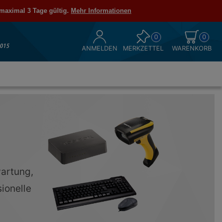
 maximal 3 Tage gültig.
Mehr Informationen
0
0
ANMELDEN
MERKZETTEL
WARENKORB
wartung,
ionelle