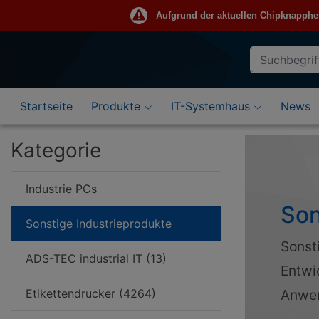
Aufgrund der aktuellen Chipknappheit 
Suche
Eingabefeld
Startseite
Produkte
IT-Systemhaus
News
Kategorie
Industrie PCs
Son
Sonstige Industrieprodukte
Sonst
ADS-TEC industrial IT (13)
Entwi
Etikettendrucker (4264)
Anwe