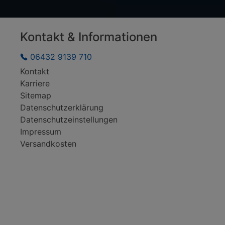
ProGlove (5)
Promag (4)
Kontakt & Informationen
Sato (491)
06432 9139 710
Senor (4)
Kontakt
Star (145)
Karriere
Tosibox (11)
Sitemap
Datenschutzerklärung
TSC (309)
Datenschutzeinstellungen
Wincomm (1)
Impressum
Winmate (3)
Versandkosten
Zebra (2505)
Zippy (1)