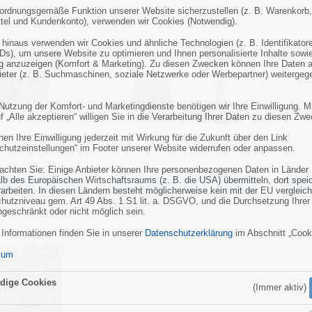
ordnungsgemäße Funktion unserer Website sicherzustellen (z. B. Warenkorb,
tel und Kundenkonto), verwenden wir Cookies (Notwendig).
 hinaus verwenden wir Cookies und ähnliche Technologien (z. B. Identifikator
Ds), um unsere Website zu optimieren und Ihnen personalisierte Inhalte sowi
 anzuzeigen (Komfort & Marketing). Zu diesen Zwecken können Ihre Daten 
bieter (z. B. Suchmaschinen, soziale Netzwerke oder Werbepartner) weitergeg
 Nutzung der Komfort- und Marketingdienste benötigen wir Ihre Einwilligung. M
f „Alle akzeptieren“ willigen Sie in die Verarbeitung Ihrer Daten zu diesen Zw
en Ihre Einwilligung jederzeit mit Wirkung für die Zukunft über den Link
chutzeinstellungen“ im Footer unserer Website widerrufen oder anpassen.
eachten Sie: Einige Anbieter können Ihre personenbezogenen Daten in Länder
lb des Europäischen Wirtschaftsraums (z. B. die USA) übermitteln, dort spei
l - Netzteile
Industrie Zubehör
rarbeiten. In diesen Ländern besteht möglicherweise kein mit der EU vergleic
hutzniveau gem. Art 49 Abs. 1 S1 lit. a. DSGVO, und die Durchsetzung Ihrer
ngeschränkt oder nicht möglich sein.
 Informationen finden Sie in unserer
Datenschutzerklärung
im Abschnitt „Cook
sum
dige Cookies
(Immer aktiv)