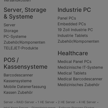
Versandkosten
Server, Storage
Industrie PC
& Systeme
Panel PCs
Embedded PCs
Server
19 Zoll Industrie PC
Storage
Industrie Tablets
PC-Systeme
Zubehör/Komponenten
Zubehör/Komponenten
TELEJET-Produkte
Healthcare
POS /
Medical Panel PCs
Kassensysteme
Medizinische IT-Systeme
Medical Tablets
Barcodescanner
Medical Barcodescanner
Kassensysteme
Medizinisches Zubehör
Mobile Datenerfassung
Kassen Zubehör
Server
RAID-Server
1 HE Server
2 HE Server
4 HE Server
Intel Xeon Server
Dienstleistungen
Failover Storage Cluster