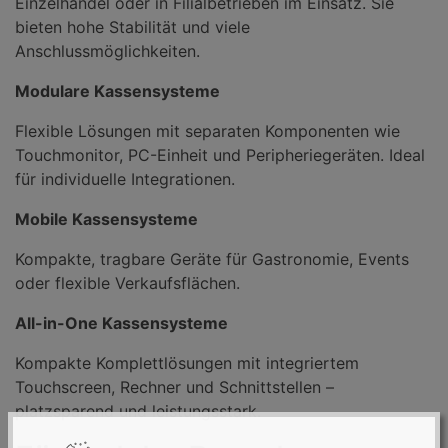
Einzelhandel oder in Filialbetrieben im Einsatz. Sie
bieten hohe Stabilität und viele
Anschlussmöglichkeiten.
Modulare Kassensysteme
Flexible Lösungen mit separaten Komponenten wie
Touchmonitor, PC-Einheit und Peripheriegeräten. Ideal
für individuelle Integrationen.
Mobile Kassensysteme
Kompakte, tragbare Geräte für Gastronomie, Events
oder flexible Verkaufsflächen.
All-in-One Kassensysteme
Kompakte Komplettlösungen mit integriertem
Touchscreen, Rechner und Schnittstellen –
platzsparend und leistungsstark.