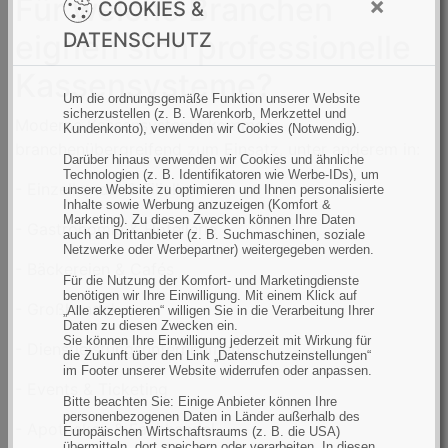
Für welche Branchen
×
COOKIES &
eignen sich professionelle
DATENSCHUTZ
Kassensysteme?
Um die ordnungsgemäße Funktion unserer Website
sicherzustellen (z. B. Warenkorb, Merkzettel und
Moderne Kassensysteme kommen
Kundenkonto), verwenden wir Cookies (Notwendig).
branchenübergreifend zum Einsatz, unter anderem in:
Darüber hinaus verwenden wir Cookies und ähnliche
Technologien (z. B. Identifikatoren wie Werbe-IDs), um
- Einzelhandel & Filialketten
unsere Website zu optimieren und Ihnen personalisierte
Inhalte sowie Werbung anzuzeigen (Komfort &
Marketing). Zu diesen Zwecken können Ihre Daten
- Gastronomie & Hotellerie
auch an Drittanbieter (z. B. Suchmaschinen, soziale
Netzwerke oder Werbepartner) weitergegeben werden.
- Bäckereien & Cafés
Für die Nutzung der Komfort- und Marketingdienste
benötigen wir Ihre Einwilligung. Mit einem Klick auf
- Großhandel
„Alle akzeptieren“ willigen Sie in die Verarbeitung Ihrer
Daten zu diesen Zwecken ein.
Sie können Ihre Einwilligung jederzeit mit Wirkung für
- Dienstleistungsunternehmen
die Zukunft über den Link „Datenschutzeinstellungen“
im Footer unserer Website widerrufen oder anpassen.
- Events & Ticketing
Bitte beachten Sie: Einige Anbieter können Ihre
personenbezogenen Daten in Länder außerhalb des
- Apotheken & Fachhandel
Europäischen Wirtschaftsraums (z. B. die USA)
übermitteln, dort speichern oder verarbeiten. In diesen