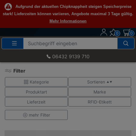
Aufgrund der aktuellen Chipknappheit steigen Speicherpreise
stark! Lieferzeiten können variieren, Angebote maximal 3 Tage gültig.
Mehr Informationen
0
0
Suche
Eingabefeld
06432 9139 710
Filter
Kategorie
Sortieren
▲ ▼
Produktart
Marke
Lieferzeit
RFID-Etikett
mehr
Filter