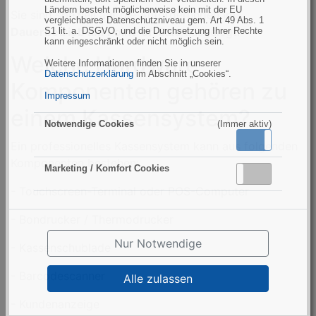
Ländern besteht möglicherweise kein mit der EU
Sie sind speziell auf die Anforderungen im
vergleichbares Datenschutzniveau gem. Art 49 Abs. 1
Dauerbetrieb am Point-of-Sale
ausgelegt.
S1 lit. a. DSGVO, und die Durchsetzung Ihrer Rechte
kann eingeschränkt oder nicht möglich sein.
Welche Hardware-
Weitere Informationen finden Sie in unserer
Datenschutzerklärung
im Abschnitt „Cookies“.
Komponenten gehören zu
Impressum
einem Kassensystem?
Notwendige Cookies
(Immer aktiv)
Aktiv
Inaktiv
Ein professionelles Kassensystem kann aus folgenden
Komponenten bestehen:
Marketing / Komfort Cookies
Aktiv
Inaktiv
- Touchscreen-Terminal oder POS-Computer
- Bondrucker / Thermodrucker
Nur Notwendige
- Kassenschublade
- Barcodescanner
Alle zulassen
- Kundenanzeige