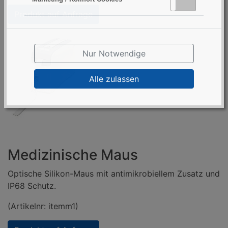
Aktiv
Inaktiv
Produkt auf Anfrage
Nur Notwendige
Alle zulassen
Medizinische Maus
Optische Silikon-Maus mit antimikrobiellem Zusatz und
IP68 Schutz.
(Artikelnr: itemm1)