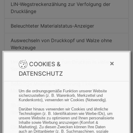
LIN-Wegstreckenzählung zur Verfolgung der
Drucklänge
Beleuchteter Materialstatus-Anzeiger
Auswechseln von Druckkopf und Walze ohne
Werkzeuge
×
Unicode™-kompatibel zum Drucken in vielen
COOKIES &
Sprachen
DATENSCHUTZ
Sofortige Material-Kalibrierung - keine
Materialverschwendung
Um die ordnungsgemäße Funktion unserer Website
sicherzustellen (z. B. Warenkorb, Merkzettel und
Kundenkonto), verwenden wir Cookies (Notwendig).
16 druckerresidente, erweiterbare
Darüber hinaus verwenden wir Cookies und ähnliche
Bitmapschriften
Technologien (z. B. Identifikatoren wie Werbe-IDs), um
unsere Website zu optimieren und Ihnen personalisierte
Inhalte sowie Werbung anzuzeigen (Komfort &
Eine druckerresidente skalierbare Schrift
Marketing). Zu diesen Zwecken können Ihre Daten
auch an Drittanbieter (z. B. Suchmaschinen, soziale