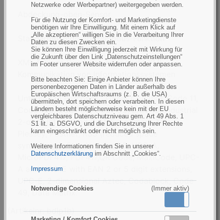
Netzwerke oder Werbepartner) weitergegeben werden.
Abdeckung-oben-Sensor
Für die Nutzung der Komfort- und Marketingdienste
benötigen wir Ihre Einwilligung. Mit einem Klick auf
„Alle akzeptieren“ willigen Sie in die Verarbeitung Ihrer
Standardmäßige Abrissmodus-Funktion
Daten zu diesen Zwecken ein.
Sie können Ihre Einwilligung jederzeit mit Wirkung für
die Zukunft über den Link „Datenschutzeinstellungen“
XML-fähiges Drucken - ermöglicht XML-
im Footer unserer Website widerrufen oder anpassen.
Kommunikation von Informationssystemen
Bitte beachten Sie: Einige Anbieter können Ihre
personenbezogenen Daten in Länder außerhalb des
Europäischen Wirtschaftsraums (z. B. die USA)
Unterstütze Barcodes : Linear Codabar, Code 11,
übermitteln, dort speichern oder verarbeiten. In diesen
Code 128, Code 39, Code 93, EAN-13, Industrial
Ländern besteht möglicherweise kein mit der EU
vergleichbares Datenschutzniveau gem. Art 49 Abs. 1
2-of-5, Interleaved 2-of-5, Logmars, MSI,
S1 lit. a. DSGVO, und die Durchsetzung Ihrer Rechte
kann eingeschränkt oder nicht möglich sein.
Plessey, Postnet, RSS (reduced space
symbology), Standard 2-of-5, UPC-A,
Weitere Informationen finden Sie in unserer
Datenschutzerklärung
im Abschnitt „Cookies“.
MicroPDF417, PDF417,QR Code, MaxiCode, UPC-
A and UPC-E with EAN 2 or 5 digit extensions,
Impressum
UPC-E, 2-dimensional Aztec, Codablock, Code
Notwendige Cookies
(Immer aktiv)
49, Data Matrix.
Aktiv
Inaktiv
(Artikelnr: bdlp1b)
Marketing / Komfort Cookies