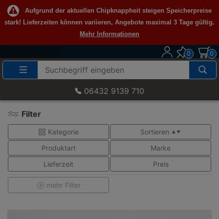
Aufgrund der aktuellen Chipknappheit steigen Speicherpreise
stark! Lieferzeiten können variieren, Angebote maximal 3 Tage gültig.
Mehr Informationen
0
0
Suche
Eingabefeld
06432 9139 710
Filter
Kategorie
Sortieren
▲ ▼
Produktart
Marke
Lieferzeit
Preis
mehr
Filter